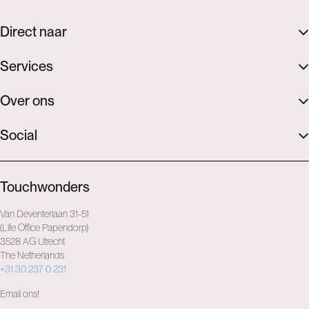
Direct naar
Services
Over ons
Social
Touchwonders
Van Deventerlaan 31-51
(Life Office Papendorp)
3528 AG Utrecht
The Netherlands
+31 30 237 0 231
Email ons!