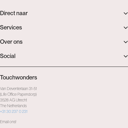
Direct naar
Services
Over ons
Social
Touchwonders
Van Deventerlaan 31-51
(Life Office Papendorp)
3528 AG Utrecht
The Netherlands
+31 30 237 0 231
Email ons!